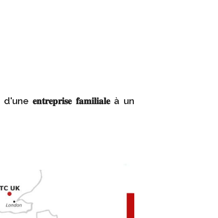
𝐩𝐫𝐢𝐬𝐞 𝐟𝐚𝐦𝐢𝐥𝐢𝐚𝐥𝐞 à un