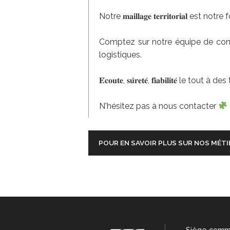
Notre 𝐦𝐚𝐢𝐥𝐥𝐚𝐠𝐞 𝐭𝐞𝐫𝐫𝐢𝐭𝐨𝐫𝐢
Comptez sur notre équipe de condu
logistiques.
𝐄́𝐜𝐨𝐮𝐭𝐞, 𝐬𝐮̂𝐫𝐞𝐭𝐞́, 𝐟𝐢𝐚𝐛𝐢𝐥𝐢𝐭𝐞
N'hésitez pas à nous contacter
POUR EN SAVOIR PLUS SUR NOS MÉTI
Siège comm