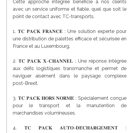
Cette approche intégrée bénéficie à nos clients
avec un service uniforme et fiable, quel que soit le
point de contact avec TC-transports.
1. 𝐓𝐂 𝐏𝐀𝐂𝐊 𝐅𝐑𝐀𝐍𝐂𝐄 : Une solution experte pour
une distribution de palettes efficace et sécurisée en
France et au Luxembourg.
2. 𝐓𝐂 𝐏𝐀𝐂𝐊 𝐗-𝐂𝐇𝐀𝐍𝐍𝐄𝐋 : Une réponse intégrée
aux défis logistiques transmanche et permet de
naviguer aisément dans le paysage complexe
post-Brexit.
3. 𝐓𝐂 𝐏𝐀𝐂𝐊 𝐇𝐎𝐑𝐒 𝐍𝐎𝐑𝐌𝐄 : Spécialement conçue
pour le transport et la manutention de
marchandises volumineuses.
4. 𝐓𝐂 𝐏𝐀𝐂𝐊 𝐀𝐔𝐓𝐎-𝐃𝐄́𝐂𝐇𝐀𝐑𝐆𝐄𝐌𝐄𝐍𝐓 :