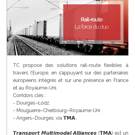
TC propose des solutions rail-route flexibles à
travers l’Europe, en s’appuyant sur des partenaires
européens intégrés et sur une présence en France
et au Royaume-Uni.
Corridors clés :
- Dourges–Łódź,
- Mouguerre–Cherbourg–Royaume-Uni
- Angers–Dourges, via 𝗧𝗠𝗔 .
𝙏𝙧𝙖𝙣𝙨𝙥𝙤𝙧𝙩 𝙈𝙪𝙡𝙩𝙞𝙢𝙤𝙙𝙖𝙡 𝘼𝙡𝙡𝙞𝙖𝙣𝙘𝙚𝙨 (𝗧𝗠𝗔) est un