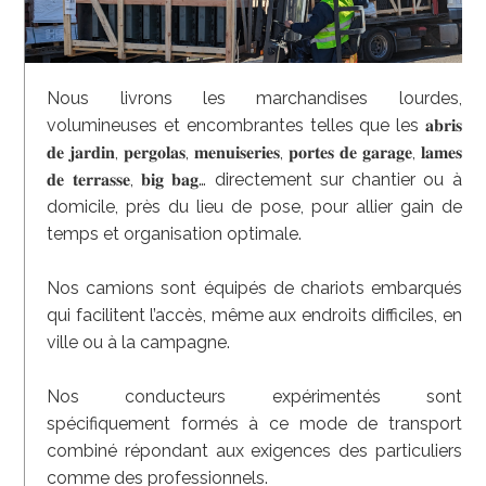
Nous livrons les marchandises lourdes,
volumineuses et encombrantes telles que les 𝐚𝐛𝐫𝐢𝐬
𝐝𝐞 𝐣𝐚𝐫𝐝𝐢𝐧, 𝐩𝐞𝐫𝐠𝐨𝐥𝐚𝐬, 𝐦𝐞𝐧𝐮𝐢𝐬𝐞𝐫𝐢𝐞𝐬, 𝐩𝐨𝐫𝐭𝐞𝐬 𝐝𝐞 𝐠𝐚𝐫𝐚𝐠𝐞, 𝐥𝐚𝐦𝐞𝐬
𝐝𝐞 𝐭𝐞𝐫𝐫𝐚𝐬𝐬𝐞, 𝐛𝐢𝐠 𝐛𝐚𝐠… directement sur chantier ou à
domicile, près du lieu de pose, pour allier gain de
temps et organisation optimale.
Nos camions sont équipés de chariots embarqués
qui facilitent l’accès, même aux endroits difficiles, en
ville ou à la campagne.
Nos conducteurs expérimentés sont
spécifiquement formés à ce mode de transport
combiné répondant aux exigences des particuliers
comme des professionnels.