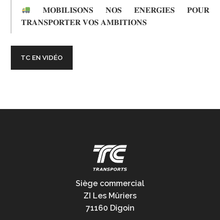
𝐌𝐎𝐁𝐈𝐋𝐈𝐒𝐎𝐍𝐒 𝐍𝐎𝐒 𝐄́𝐍𝐄𝐑𝐆𝐈𝐄𝐒 𝐏𝐎𝐔𝐑
𝐓𝐑𝐀𝐍𝐒𝐏𝐎𝐑𝐓𝐄𝐑 𝐕𝐎𝐒 𝐀𝐌𝐁𝐈𝐓𝐈𝐎𝐍𝐒
TC EN VIDÉO
Siège commercial
ZI Les Mûriers
71160 Digoin