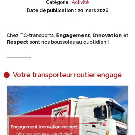
Catégorie :
Activité
Date de publication :
20 mars 2026
Chez TC-transports, 𝗘𝗻𝗴𝗮𝗴𝗲𝗺𝗲𝗻𝘁, 𝗜𝗻𝗻𝗼𝘃𝗮𝘁𝗶𝗼𝗻 et
𝗥𝗲𝘀𝗽𝗲𝗰𝘁 sont nos boussoles au quotidien !
Votre transporteur routier engagé