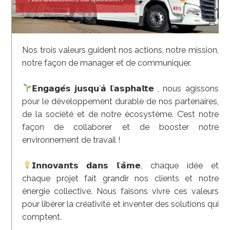
Nos trois valeurs guident nos actions, notre mission,
notre façon de manager et de communiquer.
𝗘𝗻𝗴𝗮𝗴𝗲́𝘀 𝗷𝘂𝘀𝗾𝘂’𝗮̀ 𝗹’𝗮𝘀𝗽𝗵𝗮𝗹𝘁𝗲 , nous agissons
pour le développement durable de nos partenaires,
de la société et de notre écosystème. C’est notre
façon de collaborer et de booster notre
environnement de travail !
𝗜𝗻𝗻𝗼𝘃𝗮𝗻𝘁𝘀 𝗱𝗮𝗻𝘀 𝗹’𝗮̂𝗺𝗲, chaque idée et
chaque projet fait grandir nos clients et notre
énergie collective. Nous faisons vivre ces valeurs
pour libérer la créativité et inventer des solutions qui
comptent.