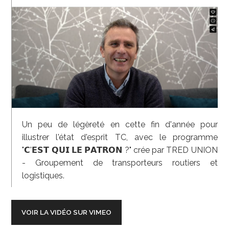
Un peu de légèreté en cette fin d'année pour
illustrer l'état d'esprit TC, avec le programme
"𝗖'𝗘𝗦𝗧 𝗤𝗨𝗜 𝗟𝗘 𝗣𝗔𝗧𝗥𝗢𝗡 ?" crée par TRED UNION
- Groupement de transporteurs routiers et
logistiques.
VOIR LA VIDÉO SUR VIMEO