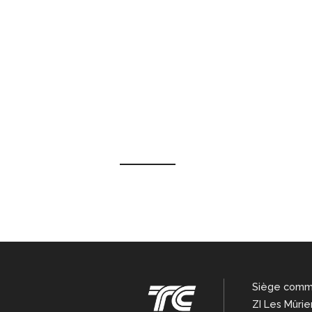
Siège comm
ZI Les Mûrie