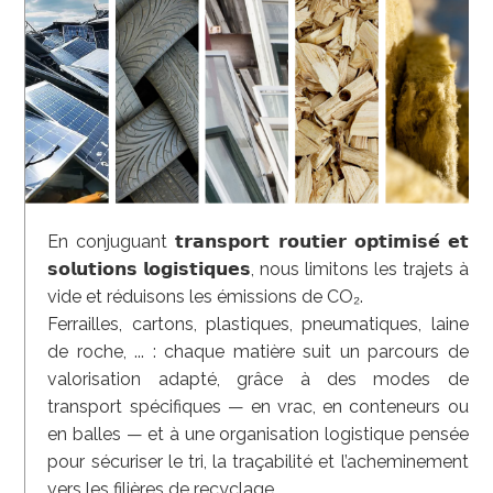
En conjuguant 𝘁𝗿𝗮𝗻𝘀𝗽𝗼𝗿𝘁 𝗿𝗼𝘂𝘁𝗶𝗲𝗿 𝗼𝗽𝘁𝗶𝗺𝗶𝘀𝗲́ 𝗲𝘁
𝘀𝗼𝗹𝘂𝘁𝗶𝗼𝗻𝘀 𝗹𝗼𝗴𝗶𝘀𝘁𝗶𝗾𝘂𝗲𝘀, nous limitons les trajets à
vide et réduisons les émissions de CO₂.
Ferrailles, cartons, plastiques, pneumatiques, laine
de roche, ... : chaque matière suit un parcours de
valorisation adapté, grâce à des modes de
transport spécifiques — en vrac, en conteneurs ou
en balles — et à une organisation logistique pensée
pour sécuriser le tri, la traçabilité et l’acheminement
vers les filières de recyclage.