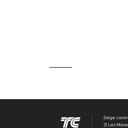
Siège comm
ZI Les Mûrie